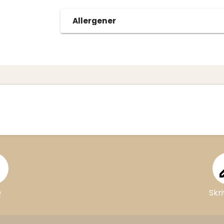
Allergener
AQ
Q
Skri