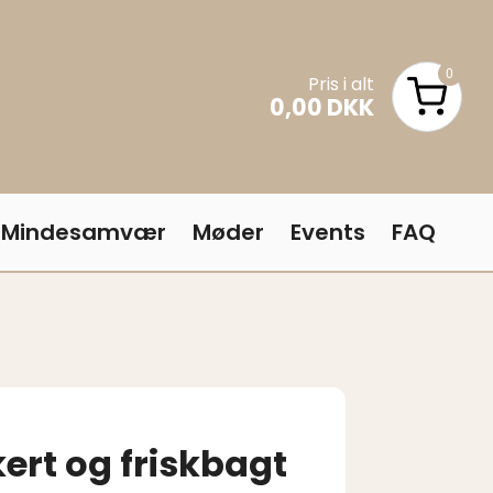
0
Pris i alt
0,00 DKK
Pris i alt
Mindesamvær
Møder
Events
FAQ
kert og friskbagt