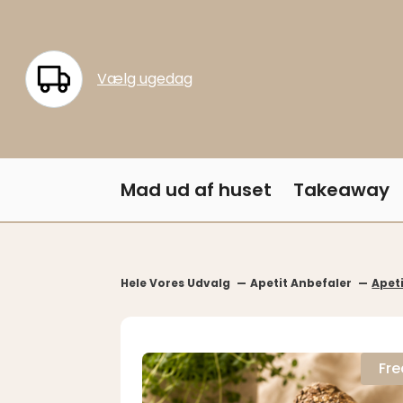
Vælg ugedag
Menu
Mad ud af huset
Takeaway
Hele Vores Udvalg
Apetit Anbefaler
Apeti
Fre