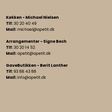
Køkken - Michael Nielsen
Tlf:
30 20 40 49
Mail:
michael@apetit.dk
Arrangementer - Signe Bech
Tlf:
30 20 14 52
Mail:
apetit@apetit.dk
GaveButikken - Berit Lanther
Tlf:
93 88 43 88
Mail:
info@apetit.dk