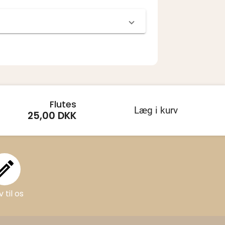
Flutes
Læg i kurv
25,00 DKK
Skriv til os
v til os