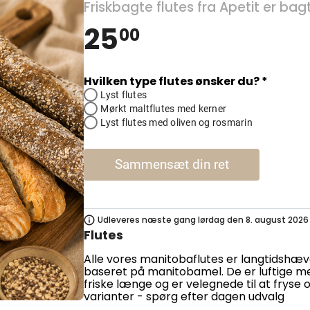
Friskbagte flutes fra Apetit er b
25
00
Hvilken type flutes ønsker du? *
Lyst flutes
Mørkt maltflutes med kerner
Lyst flutes med oliven og rosmarin
Sammensæt din ret
Udleveres næste gang lørdag den 8. august 2026
Flutes
Alle vores manitobaflutes er langtidshæv
baseret på manitobamel. De er luftige m
friske længe og er velegnede til at fryse o
varianter - spørg efter dagen udvalg