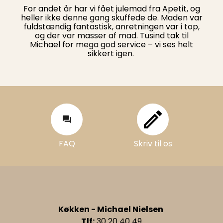
For andet år har vi fået julemad fra Apetit, og
heller ikke denne gang skuffede de. Maden var
fuldstændig fantastisk, anretningen var i top,
og der var masser af mad. Tusind tak til
Michael for mega god service – vi ses helt
sikkert igen.
FAQ
Skriv til os
FAQ
Skriv til os
Køkken - Michael Nielsen
Tlf:
30 20 40 49