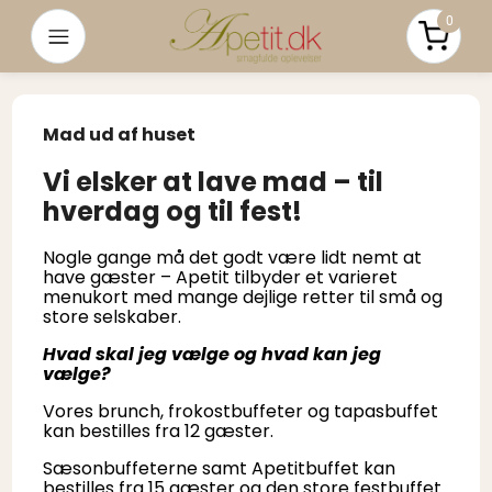
0
Menu
Pris i a
Mad ud af huset
Vi elsker at lave mad – til
hverdag og til fest!
Nogle gange må det godt være lidt nemt at
have gæster – Apetit tilbyder et varieret
menukort med mange dejlige retter til små og
store selskaber.
Hvad skal jeg vælge og hvad kan jeg
vælge?
Vores brunch, frokostbuffeter og tapasbuffet
kan bestilles fra 12 gæster.
Sæsonbuffeterne samt Apetitbuffet kan
bestilles fra 15 gæster og den store festbuffet