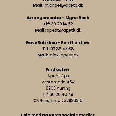
Mail:
michael@apetit.dk
Arrangementer - Signe Bech
Tlf:
30 20 14 52
Mail:
apetit@apetit.dk
GaveButikken - Berit Lanther
Tlf:
93 88 43 88
Mail:
info@apetit.dk
Find os her
Apetit Aps
Vestergade 45A
8963 Auning
Tlf: 30 20 40 49
CVR-nummer: 37936316
Følg med på vores sociale medier