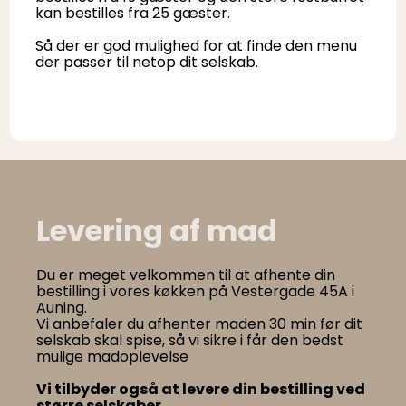
kan bestilles fra 25 gæster.
Så der er god mulighed for at finde den menu
der passer til netop dit selskab.
Levering af mad
Du er meget velkommen til at afhente din
bestilling i vores køkken på Vestergade 45A i
Auning.
Vi anbefaler du afhenter maden 30 min før dit
selskab skal spise, så vi sikre i får den bedst
mulige madoplevelse
Vi tilbyder også at levere din bestilling ved
større selskaber