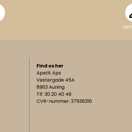
AQ
Q
Skri
Find os her
Apetit Aps
Vestergade 45A
8963 Auning
Tlf: 30 20 40 49
CVR-nummer: 37936316