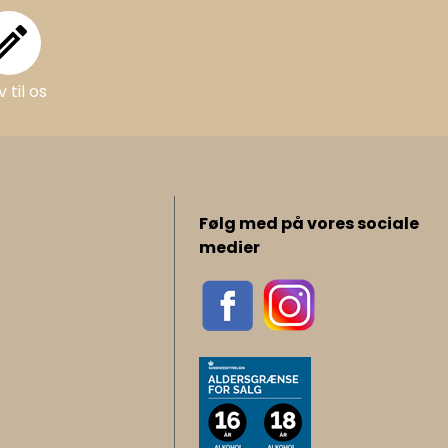
Skriv til os
v til os
Følg med på vores sociale
medier