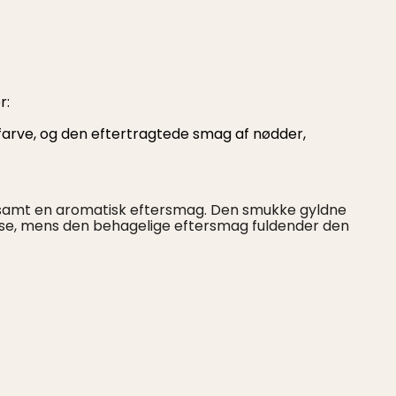
r:
farve, og den eftertragtede smag af nødder,
 samt en aromatisk eftersmag. Den smukke gyldne
else, mens den behagelige eftersmag fuldender den