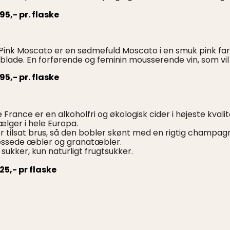
295,- pr. flaske
 Pink Moscato er en sødmefuld Moscato i en smuk pink farv
blade. En forførende og feminin mousserende vin, som vi
295,- pr. flaske
e France er en alkoholfri og økologisk cider i højeste kvali
ælger i hele Europa.
r tilsat brus, så den bobler skønt med en rigtig champa
ssede æbler og granatæbler.
 sukker, kun naturligt frugtsukker.
225,- pr flaske