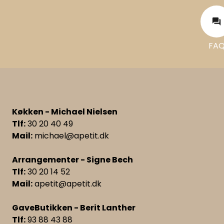
F
FA
Køkken - Michael Nielsen
Tlf:
30 20 40 49
Mail:
michael@apetit.dk
Arrangementer - Signe Bech
Tlf:
30 20 14 52
Mail:
apetit@apetit.dk
GaveButikken - Berit Lanther
Tlf:
93 88 43 88