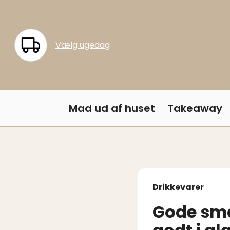
Vælg ugedag
Menu
Mad ud af huset
Takeaway
Drikkevarer
Gode sma