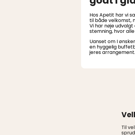
godt i gl
Hos Apetit har vi s
til både velkomst, 
Vi har nøje udvalg
stemning, hvor alle
Uanset om I ønsker
en hyggelig buffetb
jeres arrangement
Vel
Til ve
sprud