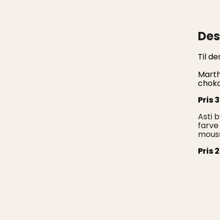
Des
Til de
Marth
chokol
Pris 
Asti 
farve
mouss
Pris 