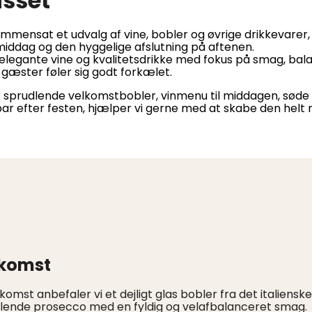
asset
ammensat et udvalg af vine, bobler og øvrige drikkevarer,
middag og den hyggelige afslutning på aftenen.
t elegante vine og kvalitetsdrikke med fokus på smag, bal
 gæster føler sig godt forkælet.
 sprudlende velkomstbobler, vinmenu til middagen, søde 
ar efter festen, hjælper vi gerne med at skabe den helt r
.
komst
lkomst anbefaler vi et dejligt glas bobler fra det italiensk
lende prosecco med en fyldig og velafbalanceret smag.