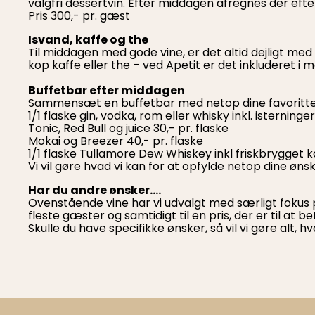
valgfri dessertvin. Efter middagen afregnes der efte
Pris 300,- pr. gæst
Isvand, kaffe og the
Til middagen med gode vine, er det altid dejligt me
kop kaffe eller the – ved Apetit er det inkluderet i 
Buffetbar efter middagen
Sammensæt en buffetbar med netop dine favoritte
1/1 flaske gin, vodka, rom eller whisky inkl. isterninge
Tonic, Red Bull og juice 30,- pr. flaske
Mokai og Breezer 40,- pr. flaske
1/1 flaske Tullamore Dew Whiskey inkl friskbrygget 
Vi vil gøre hvad vi kan for at opfylde netop dine ønske
Har du andre ønsker….
Ovenstående vine har vi udvalgt med særligt fokus p
fleste gæster og samtidigt til en pris, der er til at be
Skulle du have specifikke ønsker, så vil vi gøre alt,