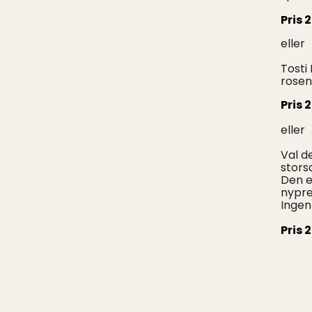
Pris 
eller
Tosti
rosen
Pris 
eller
Val d
stors
Den e
nypre
Ingen
Pris 