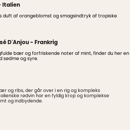
 Italien
eks duft af orangeblomst og smagsindtryk af tropiske
sé D'Anjou - Frankrig
lde bær og forfriskende noter af mint, finder du her en
d sødme og syre.
ær og ribs, der går over i en rig og kompleks
alienske rødvin har en fyldig krop og komplekse
imt og indbydende.