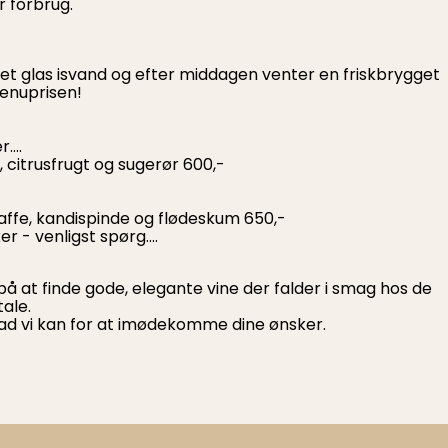
r forbrug.
d et glas isvand og efter middagen venter en friskbrygget
menuprisen!
r….
r, citrusfrugt og sugerør 600,-
kaffe, kandispinde og flødeskum 650,-
r - venligst spørg....
å at finde gode, elegante vine der falder i smag hos de
tale.
 hvad vi kan for at imødekomme dine ønsker.