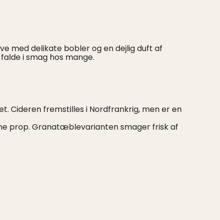
e med delikate bobler og en dejlig duft af
l falde i smag hos mange.
tet. Cideren fremstilles i Nordfrankrig, men er en
gne prop. Granatæblevarianten smager frisk af