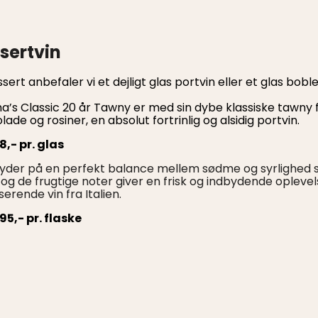
sertvin
ssert anbefaler vi et dejligt glas portvin eller et glas boble
a’s Classic 20 år Tawny er med sin dybe klassiske tawny 
ade og rosiner, en absolut fortrinlig og alsidig portvin.
38,- pr. glas
byder på en perfekt balance mellem sødme og syrlighed
 og de frugtige noter giver en frisk og indbydende oplev
erende vin fra Italien.
295,- pr. flaske