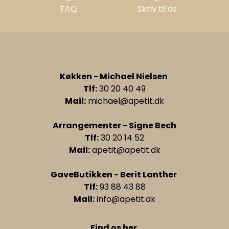
FAQ
Skriv til os
Køkken - Michael Nielsen
Tlf:
30 20 40 49
Mail:
michael@apetit.dk
Arrangementer - Signe Bech
Tlf:
30 20 14 52
Mail:
apetit@apetit.dk
GaveButikken - Berit Lanther
Tlf:
93 88 43 88
Mail:
info@apetit.dk
Find os her