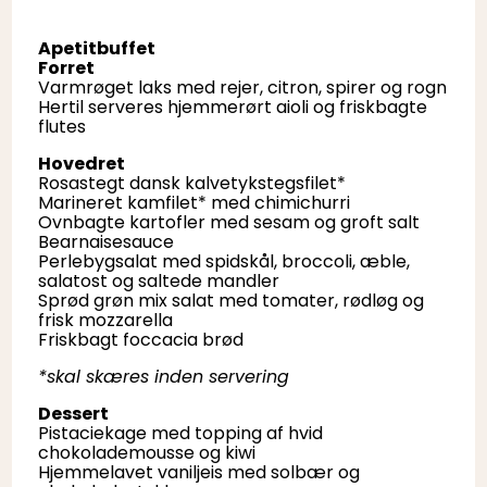
Apetitbuffet
Forret
Varmrøget laks med rejer, citron, spirer og rogn
Hertil serveres hjemmerørt aioli og friskbagte
flutes
Hovedret
Rosastegt dansk kalvetykstegsfilet*
Marineret kamfilet* med chimichurri
Ovnbagte kartofler med sesam og groft salt
Bearnaisesauce
Perlebygsalat med spidskål, broccoli, æble,
salatost og saltede mandler
Sprød grøn mix salat med tomater, rødløg og
frisk mozzarella
Friskbagt foccacia brød
​*skal skæres inden servering
Dessert
Pistaciekage med topping af hvid
chokolademousse og kiwi
Hjemmelavet vaniljeis med solbær og