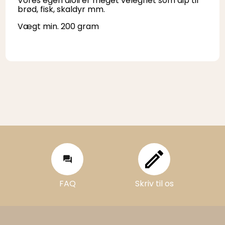
Vores egen aioli er meget velegnet som dip til
brød, fisk, skaldyr mm.
Vægt min. 200 gram
FAQ
Skriv til os
FAQ
Skriv til os