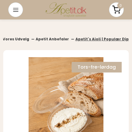
0
Menu
Pris i a
Hele Vores Udvalg
Apetit Anbefaler
Apetit´s Aioli | Populær Dip
Tors-fre-lørdag