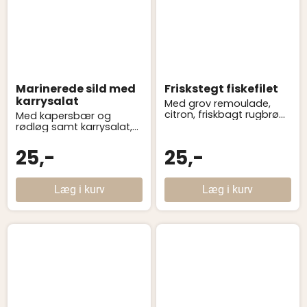
Marinerede sild med
Friskstegt fiskefilet
karrysalat
Med grov remoulade,
citron, friskbagt rugbrød
Med kapersbær og
og smør
rødløg samt karrysalat,
friskbagt rugbrød og
smør
25,-
25,-
Læg i kurv
Læg i kurv