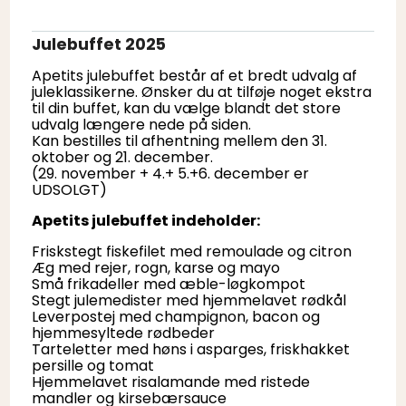
Julebuffet 2025
Apetits julebuffet består af et bredt udvalg af
juleklassikerne. Ønsker du at tilføje noget ekstra
til din buffet, kan du vælge blandt det store
udvalg længere nede på siden.
Kan bestilles til afhentning mellem den 31.
oktober og 21. december.
(29. november + 4.+ 5.+6. december er
UDSOLGT)
Apetits julebuffet indeholder:
Friskstegt fiskefilet med remoulade og citron
Æg med rejer, rogn, karse og mayo
Små frikadeller med æble-løgkompot
Stegt julemedister med hjemmelavet rødkål
Leverpostej med champignon, bacon og
hjemmesyltede rødbeder
Tarteletter med høns i asparges, friskhakket
persille og tomat
Hjemmelavet risalamande med ristede
mandler og kirsebærsauce