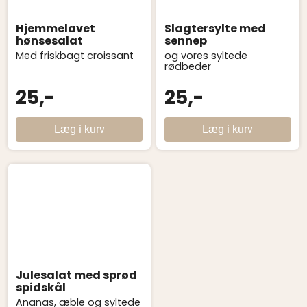
Hjemmelavet
Slagtersylte med
hønsesalat
sennep
Med friskbagt croissant
og vores syltede
rødbeder
25,-
25,-
Læg i kurv
Læg i kurv
Julesalat med sprød
spidskål
Ananas, æble og syltede