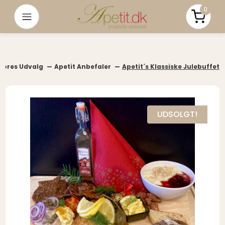
0
Menu
Pris i a
Hele Vores Udvalg
Apetit Anbefaler
Apetit´s Klassiske Julebuffet
UDSOLGT!