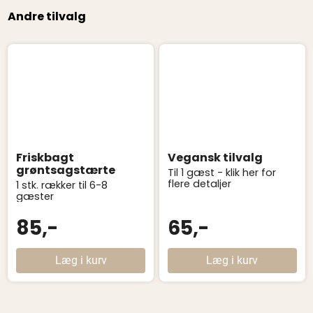
Andre tilvalg
Friskbagt
Vegansk tilvalg
grøntsagstærte
Til 1 gæst - klik her for
flere detaljer
1 stk. rækker til 6-8
gæster
85,-
65,-
Læg i kurv
Læg i kurv