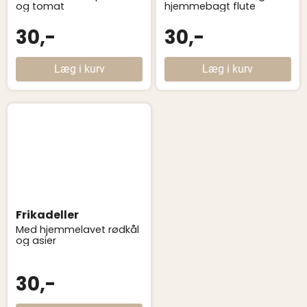
og tomat
hjemmebagt flute
30,-
30,-
Læg i kurv
Læg i kurv
Frikadeller
Med hjemmelavet rødkål
og asier
30,-