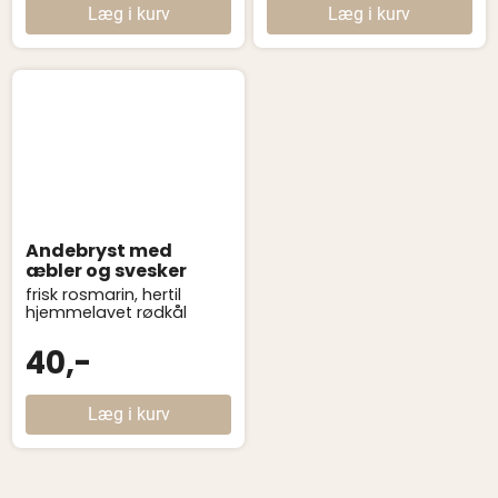
Læg i kurv
Læg i kurv
Andebryst med
æbler og svesker
frisk rosmarin, hertil
hjemmelavet rødkål
40,-
Læg i kurv