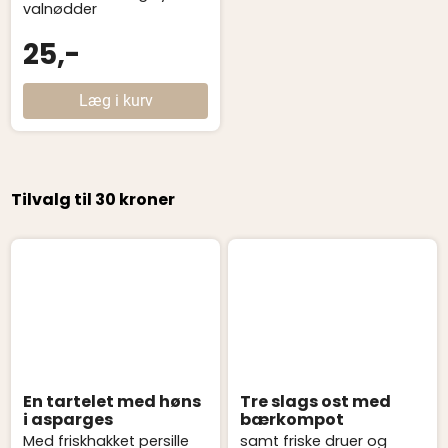
valnødder
25,-
Læg i kurv
Tilvalg til 30 kroner
En tartelet med høns
Tre slags ost med
i asparges
bærkompot
Med friskhakket persille
samt friske druer og